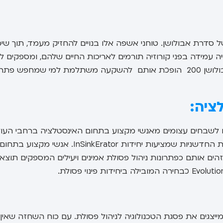
 ניכרת בעמידות של סדרת אבולושן. טוחני אשפה אלו בנויים להחזיק מעמד, תוך ש
ה עמידה בפני קורוזיה תורמים לאריכות החיים שלהם, ומספקים ל
בתים שירות אמין של שנים. העמידות של דגמי אבולושן 100 ואבולושן 200 הופכת אותם להשקעה משתלמת למי שמחפ
ציה:
האשפה אבולושן 100 ואבולושן 200 של InSinkErator זכו לשבחים עצומים מאנשי מקצוע בתחום האינסטלציה ברחבי ה
מומחים אלה מעריכים את הביצועים המעולים, העמידות והתכונות החדשניות שמציעות יחידות InSinkErator. אנשי מקצוע בתחום
Evolutio עבור לקוחותיהם, ומזהים אותם כפתרונות ניהול פסולת אמינים ויעילים המספקים תוצ
חני האשפה אבולושן 100 ואבולושן 200 מבית InSinkErator מייצגים את פסגת הטכנולוגיה לניהול פסולת. עם כוח השחזה ש