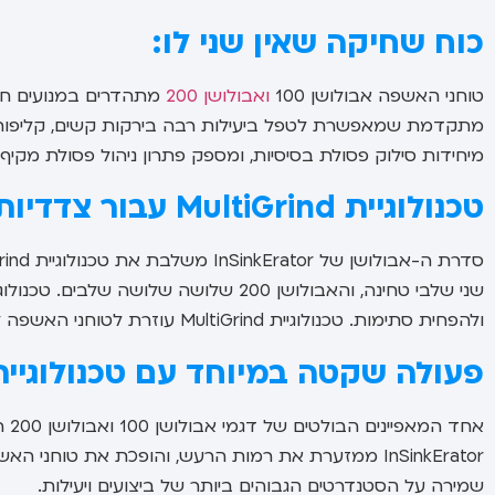
כוח שחיקה שאין שני לו:
טוחני האשפה אבולושן 100
ואבולושן 200
מתהדרים במנועים חזק
מתקדמת שמאפשרת לטפל ביעילות רבה בירקות קשים, קליפות פי
מיחידות סילוק פסולת בסיסיות, ומספק פתרון ניהול פסולת מקיף וי
טכנולוגיית MultiGrind עבור צדדיות:
שני שלבי טחינה, והאבולושן 200 שלושה 
ולהפחית סתימות. טכנולוגיית MultiGrind עוזרת לטוחני האשפה לטפל במגוון רחב של שאריות מזון ביעילות.
פעולה שקטה במיוחד עם טכנולוגיית SoundSeal
InSinkErator ממזערת את רמות הרעש, והופכת את טוח
שמירה על הסטנדרטים הגבוהים ביותר של ביצועים ויעילות.