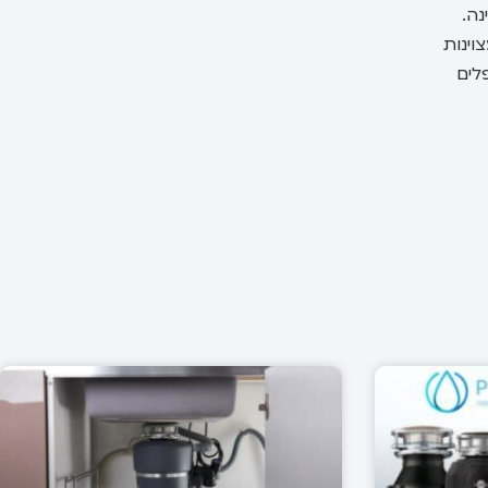
מינה.
יה ברחבי העולם, סדרת Evolution מציגה את המחויבות של InSinkErator למצוינות
מטפלים