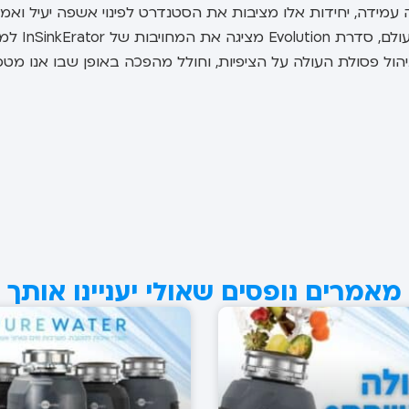
דמות כמו MultiGrind וטכנולוגיית SoundSeal, ובנייה עמידה, יחידות אלו מציבות את הסטנדרט לפינוי אשפה יעיל וא
מומלץ מאוד על ידי אנשי מקצוע בתחום האינסטלצ
ב-Evolution 100 או ב-Evolution 200 לפתרון ניהול פסולת העולה על הציפיות, וחולל מהפכה באופן שבו אנו 
מאמרים נופסים שאולי יעניינו אותך